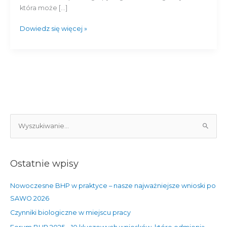
która może […]
Dowiedz się więcej »
S
z
u
Ostatnie wpisy
k
a
Nowoczesne BHP w praktyce – nasze najważniejsze wnioski po
j
SAWO 2026
d
Czynniki biologiczne w miejscu pracy
l