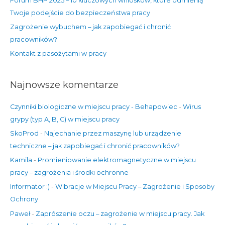
Forum BHP 2025 – 10 kluczowych wniosków, które odmienią
a
Twoje podejście do bezpieczeństwa pracy
:
Zagrożenie wybuchem – jak zapobiegać i chronić
pracowników?
Kontakt z pasożytami w pracy
Najnowsze komentarze
Czynniki biologiczne w miejscu pracy - Behapowiec
-
Wirus
grypy (typ A, B, C) w miejscu pracy
SkoProd
-
Najechanie przez maszynę lub urządzenie
techniczne – jak zapobiegać i chronić pracowników?
Kamila
-
Promieniowanie elektromagnetyczne w miejscu
pracy – zagrożenia i środki ochronne
Informator :)
-
Wibracje w Miejscu Pracy – Zagrożenie i Sposoby
Ochrony
Paweł
-
Zaprószenie oczu – zagrożenie w miejscu pracy. Jak