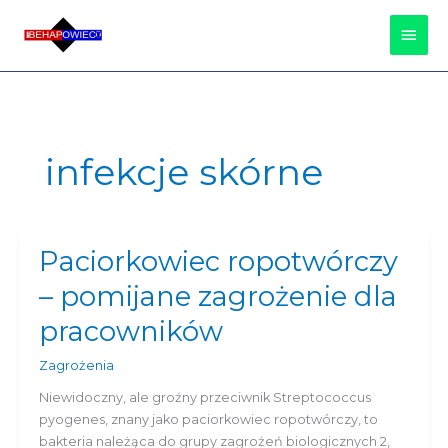
Przejdź
Głów
do
treści
Men
infekcje skórne
Paciorkowiec ropotwórczy
Paciorkowiec
ropotwórczy
– pomijane zagrożenie dla
–
pomijane
pracowników
zagrożenie
dla
Zagrożenia
pracowników
Niewidoczny, ale groźny przeciwnik Streptococcus
pyogenes, znany jako paciorkowiec ropotwórczy, to
bakteria należąca do grupy zagrożeń biologicznych 2,