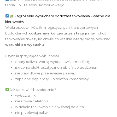
tarcia lub… telefonu komórkowego.
Zagrożenie wybuchem podczas tankowania – ważne dla
kierowców
Wielu pracowników firm logistycznych, transportowych i
budowlanych
codziennie korzysta ze stacji paliw
. I choć
tankowanie trwa tylko chwilę, to właśnie wtedy mogą powstać
warunki do wybuchu
.
Czynniki sprzyjające wybuchowi:
opary paliwa tworzą wybuchową atmosferę,
iskrzenie elektrostatyczne z ubrań lub siedzenia,
nieprawidłowe przelewanie paliwa,
zapalone papierosy lub telefon komórkowy.
Jak tankować bezpiecznie?
wyłącz silnik,
nie używaj telefonu,
w trakcie tankowania nie wsiadaj do auta,
nie przelewaj paliwa,