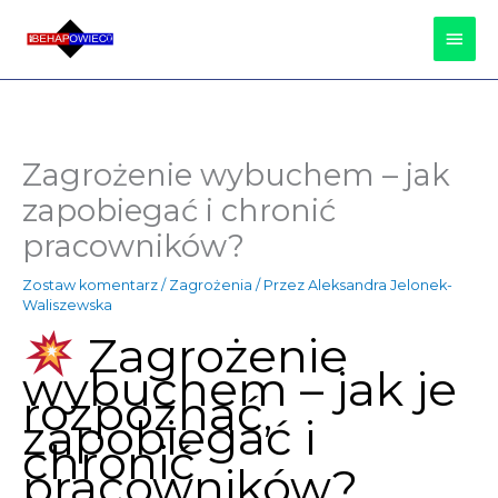
Przejdź
Głów
do
treści
Men
Zagrożenie wybuchem – jak
zapobiegać i chronić
pracowników?
Zostaw komentarz
/
Zagrożenia
/ Przez
Aleksandra Jelonek-
Waliszewska
Zagrożenie
wybuchem – jak je
rozpoznać,
zapobiegać i
chronić
pracowników?