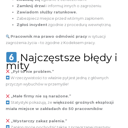
Zamknij drzwi
i informuj innych o zagrożeniu.
Zawiadom służby ratunkowe.
Zabezpiecz miejsce przed wtórnym zapłonem.
Zgłoś incydent
zgodnie z procedurą wewnętrzną.
Pracownik ma prawo odmówić pracy
w sytuacji
zagrożenia życia – to zgodne z Kodeksem pracy.
Najczęstsze błędy i
mity
„Pył to nie problem.”
W rzeczywistości to właśnie pył jest jedną z głównych
przyczyn wybuchów w przemyśle!
„Małe firmy nie są narażone.”
Statystyki pokazują, że
większość groźnych eksplozji
miała miejsce w zakładach do 50 pracowników
.
„Wystarczy zakaz palenia.”
Zapłon może pochodzić także z przegrzanej maszyny,