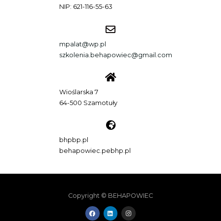
NIP: 621-116-55-63
mpalat@wp.pl
szkolenia.behapowiec@gmail.com
Wioślarska 7
64-500 Szamotuły
bhpbp.pl
behapowiec.pebhp.pl
Copyright © BEHAPOWIEC
F
L
I
a
i
n
c
n
s