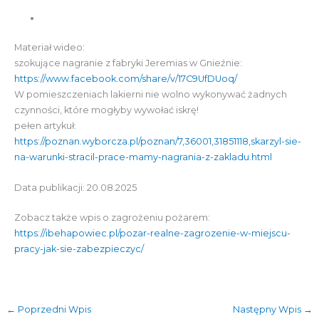
Materiał wideo:
szokujące nagranie z fabryki Jeremias w Gnieźnie:
https://www.facebook.com/share/v/17C9UfDUoq/
W pomieszczeniach lakierni nie wolno wykonywać żadnych
czynności, które mogłyby wywołać iskrę!
pełen artykuł:
https://poznan.wyborcza.pl/poznan/7,36001,31851118,skarzyl-sie-
na-warunki-stracil-prace-mamy-nagrania-z-zakladu.html
Data publikacji: 20.08.2025
Zobacz także wpis o zagrożeniu pożarem:
https://ibehapowiec.pl/pozar-realne-zagrozenie-w-miejscu-
pracy-jak-sie-zabezpieczyc/
←
Poprzedni Wpis
Następny Wpis
→