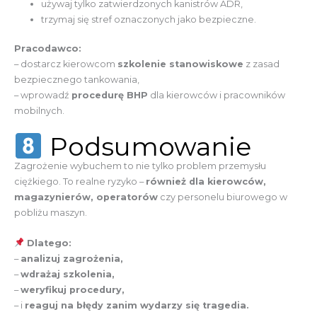
używaj tylko zatwierdzonych kanistrów ADR,
trzymaj się stref oznaczonych jako bezpieczne.
Pracodawco:
– dostarcz kierowcom
szkolenie stanowiskowe
z zasad
bezpiecznego tankowania,
– wprowadź
procedurę BHP
dla kierowców i pracowników
mobilnych.
Podsumowanie
Zagrożenie wybuchem to nie tylko problem przemysłu
ciężkiego. To realne ryzyko –
również dla kierowców,
magazynierów, operatorów
czy personelu biurowego w
pobliżu maszyn.
Dlatego:
–
analizuj zagrożenia,
–
wdrażaj szkolenia,
–
weryfikuj procedury,
– i
reaguj na błędy zanim wydarzy się tragedia.