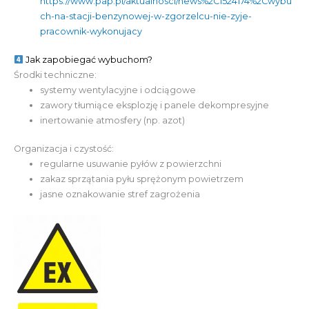
https://www.pap.pl/aktualnosci/news%2C1524174%2Cwybu
ch-na-stacji-benzynowej-w-zgorzelcu-nie-zyje-
pracownik-wykonujacy
Jak zapobiegać wybuchom?
Środki techniczne:
systemy wentylacyjne i odciągowe
zawory tłumiące eksplozję i panele dekompresyjne
inertowanie atmosfery (np. azot)
Organizacja i czystość:
regularne usuwanie pyłów z powierzchni
zakaz sprzątania pyłu sprężonym powietrzem
jasne oznakowanie stref zagrożenia