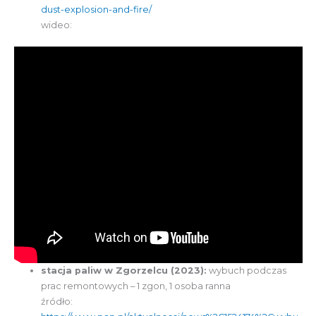
dust-explosion-and-fire/
wideo:
stacja paliw w Zgorzelcu (2023):
wybuch podczas
prac remontowych – 1 zgon, 1 osoba ranna
źródło: