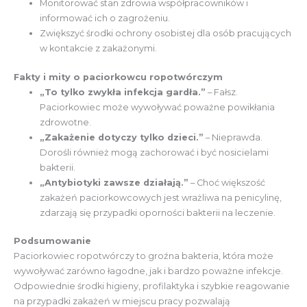
Monitorować stan zdrowia współpracowników i
informować ich o zagrożeniu.
Zwiększyć środki ochrony osobistej dla osób pracujących
w kontakcie z zakażonymi.
Fakty i mity o paciorkowcu ropotwórczym
„To tylko zwykła infekcja gardła.”
– Fałsz.
Paciorkowiec może wywoływać poważne powikłania
zdrowotne.
„Zakażenie dotyczy tylko dzieci.”
– Nieprawda.
Dorośli również mogą zachorować i być nosicielami
bakterii.
„Antybiotyki zawsze działają.”
– Choć większość
zakażeń paciorkowcowych jest wrażliwa na penicylinę,
zdarzają się przypadki oporności bakterii na leczenie.
Podsumowanie
Paciorkowiec ropotwórczy to groźna bakteria, która może
wywoływać zarówno łagodne, jak i bardzo poważne infekcje.
Odpowiednie środki higieny, profilaktyka i szybkie reagowanie
na przypadki zakażeń w miejscu pracy pozwalają