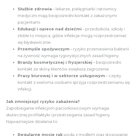
Służbie zdrowia
– lekarze, pielęgniarki i ratownicy
medyczni mają bezpośredni kontakt z zakażonymi
pacjentami.
Edukacji i opiece nad dziećmi
– przedszkola, szkoły i
żłobki to miejsca, gdzie infekcje mogą rozprzestrzeniać
się błyskawicznie.
Przemyśle spożywczym
– ryzyko przeniesienia bakterii
na żywność wymaga rygorystycznych zasad higieny.
Branży kosmetycznej i fryzjerskiej
– bezpośredni
kontakt ze skórą klientów zwiększa zagrożenie.
Pracy biurowej i w sektorze usługowym
– częsty
kontakt z wieloma osobami sprzyja rozprzestrzenianiu się
infekcji.
Jak zmniejszyć ryzyko zakażenia?
Zapobieganie infekcjom paciorkowcowym wymaga
skutecznej profilaktyki i przestrzegania zasad higieny.
Najważniejsze działania to:
Regularne mycie rąk
wodą z mydłem oraz stosowanie