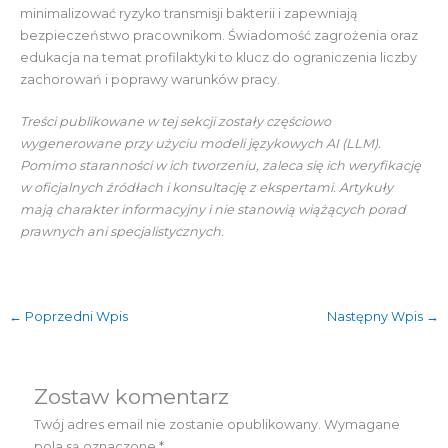
minimalizować ryzyko transmisji bakterii i zapewniają
bezpieczeństwo pracownikom. Świadomość zagrożenia oraz
edukacja na temat profilaktyki to klucz do ograniczenia liczby
zachorowań i poprawy warunków pracy.
Treści publikowane w tej sekcji zostały częściowo
wygenerowane przy użyciu modeli językowych AI (LLM).
Pomimo staranności w ich tworzeniu, zaleca się ich weryfikację
w oficjalnych źródłach i konsultację z ekspertami. Artykuły
mają charakter informacyjny i nie stanowią wiążących porad
prawnych ani specjalistycznych.
←
Poprzedni Wpis
Następny Wpis
→
Zostaw komentarz
Twój adres email nie zostanie opublikowany.
Wymagane
pola są oznaczone
*