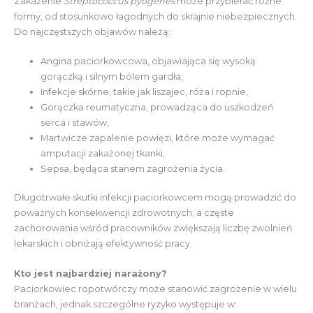
Zakażenie
Streptococcus pyogenes
może przybierać różne
formy, od stosunkowo łagodnych do skrajnie niebezpiecznych.
Do najczęstszych objawów należą:
Angina paciorkowcowa, objawiająca się wysoką
gorączką i silnym bólem gardła,
Infekcje skórne, takie jak liszajec, róża i ropnie,
Gorączka reumatyczna, prowadząca do uszkodzeń
serca i stawów,
Martwicze zapalenie powięzi, które może wymagać
amputacji zakażonej tkanki,
Sepsa, będąca stanem zagrożenia życia.
Długotrwałe skutki infekcji paciorkowcem mogą prowadzić do
poważnych konsekwencji zdrowotnych, a częste
zachorowania wśród pracowników zwiększają liczbę zwolnień
lekarskich i obniżają efektywność pracy.
Kto jest najbardziej narażony?
Paciorkowiec ropotwórczy może stanowić zagrożenie w wielu
branżach, jednak szczególne ryzyko występuje w: