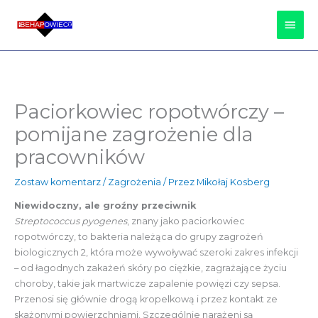
Przejdź
Głów
do
treści
Men
Paciorkowiec ropotwórczy –
pomijane zagrożenie dla
pracowników
Zostaw komentarz
/
Zagrożenia
/ Przez
Mikołaj Kosberg
Niewidoczny, ale groźny przeciwnik
Streptococcus pyogenes
, znany jako paciorkowiec
ropotwórczy, to bakteria należąca do grupy zagrożeń
biologicznych 2, która może wywoływać szeroki zakres infekcji
– od łagodnych zakażeń skóry po ciężkie, zagrażające życiu
choroby, takie jak martwicze zapalenie powięzi czy sepsa.
Przenosi się głównie drogą kropelkową i przez kontakt ze
skażonymi powierzchniami. Szczególnie narażeni są