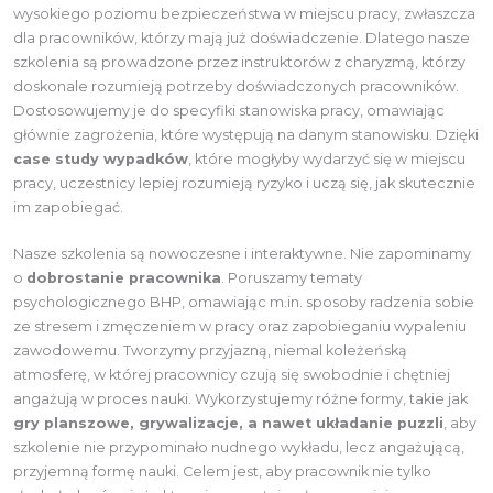
wysokiego poziomu bezpieczeństwa w miejscu pracy, zwłaszcza
dla pracowników, którzy mają już doświadczenie. Dlatego nasze
szkolenia są prowadzone przez instruktorów z charyzmą, którzy
doskonale rozumieją potrzeby doświadczonych pracowników.
Dostosowujemy je do specyfiki stanowiska pracy, omawiając
głównie zagrożenia, które występują na danym stanowisku. Dzięki
case study wypadków
, które mogłyby wydarzyć się w miejscu
pracy, uczestnicy lepiej rozumieją ryzyko i uczą się, jak skutecznie
im zapobiegać.
Nasze szkolenia są nowoczesne i interaktywne. Nie zapominamy
o
dobrostanie pracownika
. Poruszamy tematy
psychologicznego BHP, omawiając m.in. sposoby radzenia sobie
ze stresem i zmęczeniem w pracy oraz zapobieganiu wypaleniu
zawodowemu. Tworzymy przyjazną, niemal koleżeńską
atmosferę, w której pracownicy czują się swobodnie i chętniej
angażują w proces nauki. Wykorzystujemy różne formy, takie jak
gry planszowe, grywalizacje, a nawet układanie puzzli
, aby
szkolenie nie przypominało nudnego wykładu, lecz angażującą,
przyjemną formę nauki. Celem jest, aby pracownik nie tylko