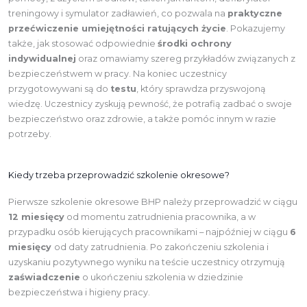
treningowy i symulator zadławień, co pozwala na
praktyczne
przećwiczenie umiejętności ratujących życie
. Pokazujemy
także, jak stosować odpowiednie
środki ochrony
indywidualnej
oraz omawiamy szereg przykładów związanych z
bezpieczeństwem w pracy. Na koniec uczestnicy
przygotowywani są do
testu
, który sprawdza przyswojoną
wiedzę. Uczestnicy zyskują pewność, że potrafią zadbać o swoje
bezpieczeństwo oraz zdrowie, a także pomóc innym w razie
potrzeby.
Kiedy trzeba przeprowadzić szkolenie okresowe?
Pierwsze szkolenie okresowe BHP należy przeprowadzić w ciągu
12 miesięcy
od momentu zatrudnienia pracownika, a w
przypadku osób kierujących pracownikami – najpóźniej w ciągu
6
miesięcy
od daty zatrudnienia. Po zakończeniu szkolenia i
uzyskaniu pozytywnego wyniku na teście uczestnicy otrzymują
zaświadczenie
o ukończeniu szkolenia w dziedzinie
bezpieczeństwa i higieny pracy.