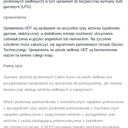
jezdniowych (widłowych) w tym uprawnień do bezpiecznej wymiany butli
gazowych (LPG).
Uprawnienia
Uprawnienia UDT są wydawane na wszystkie typy wózków (spalinowe,
gazowe, elektryczne), a dodatkowo istnieje możliwość otrzymania
zaświadczenia w języku angielskim lub niemieckim. Na życzenie
szkolenie może zakończyć się egzaminem państwowym Urzędu Dozoru
Technicznego. Uprawnienia na wózek widłowy UDT są bezterminowe
ważne na terenie całego kraju.
Pełny opis
Operator wózków jezdniowych Celem kursu na wózki widłowe jest
przygotowanie kandydatów na operatorów do profesjonalnej, ale również
bezpiecznej obsługi wózków widłowych w kategoriach:
Wózki jezdniowe podnośnikowe z mechanicznym napędem podnoszenia
z wysięgnikiem oraz wózki jezdniowe podnośnikowe z mechanicznym
napędem podnoszenia z wyłączeniem wózków z wysięgnikiem oraz
wózków z osobą obsługującą podnoszoną wraz z ładunkiem
(wcześniejsza nazwa: II WJO) nazywane również wózkami wysokiego