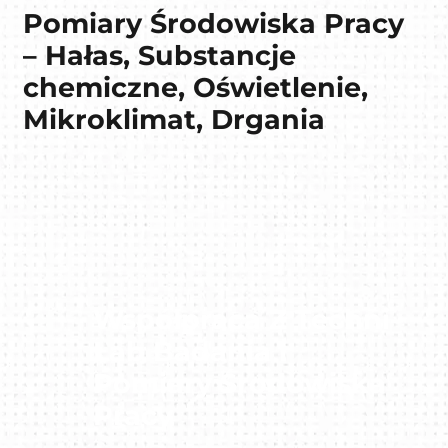
Pomiary Środowiska Pracy
– Hałas, Substancje
chemiczne, Oświetlenie,
Mikroklimat, Drgania
Współpraca Z Techni-
Lab Badania I
Pomiary Środowiska
Pracy