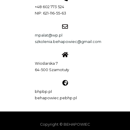
+48 602 773 524
NIP: 621-116-55-63
mpalat@wp.pl
szkolenia.behapowiec@gmail.com
Wioślarska 7
64-500 Szamotuły
bhpbp.pl
behapowiec.pebhp.pl
Copyright © BEHAPOWIEC