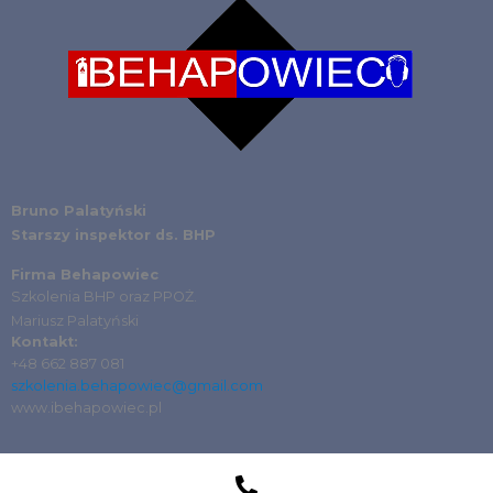
Bruno Palatyński
Starszy inspektor ds. BHP
Firma Behapowiec
Szkolenia BHP oraz PPOŻ.
Mariusz Palatyński
Kontakt:
+48 ‭662 887 081‬
szkolenia.behapowiec@gmail.com
www.ibehapowiec.pl