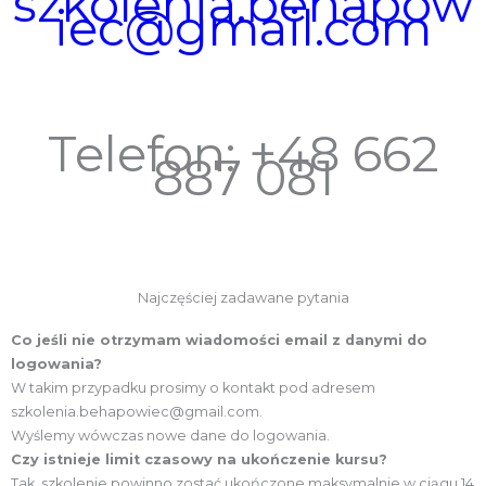
szkolenia.behapow
iec@gmail.com
Telefon: +48 ‭662
887 081‬
Najczęściej zadawane pytania
Co jeśli nie otrzymam wiadomości email z danymi do
logowania?
W takim przypadku prosimy o kontakt pod adresem
szkolenia.behapowiec@gmail.com.
Wyślemy wówczas nowe dane do logowania.
Czy istnieje limit czasowy na ukończenie kursu?
Tak, szkolenie powinno zostać ukończone maksymalnie w ciągu 14