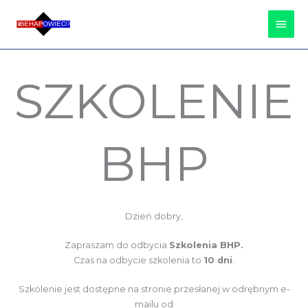
Przejdź
Głów
do
treści
Men
SZKOLENIE
BHP
Dzień dobry,
Zapraszam do odbycia
Szkolenia BHP.
Czas na odbycie szkolenia to
10 dni
.
Szkolenie jest dostępne na stronie przesłanej w odrębnym e-
mailu od