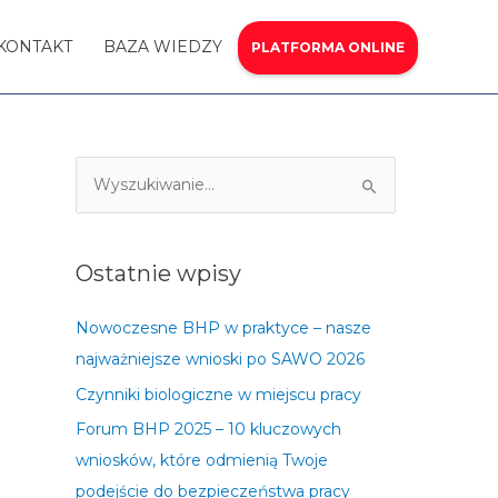
KONTAKT
BAZA WIEDZY
PLATFORMA ONLINE
S
z
u
Ostatnie wpisy
k
a
Nowoczesne BHP w praktyce – nasze
j
najważniejsze wnioski po SAWO 2026
d
Czynniki biologiczne w miejscu pracy
l
Forum BHP 2025 – 10 kluczowych
a
wniosków, które odmienią Twoje
:
podejście do bezpieczeństwa pracy