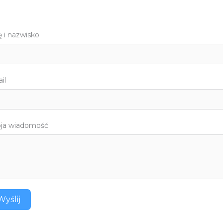
ę i nazwisko
il
ja wiadomość
Wyślij