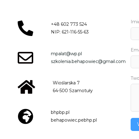
Imi
+48 602 773 524
NIP: 621-116-55-63
Ema
mpalat@wp.pl
szkolenia.behapowiec@gmail.com
Two
Wioślarska 7
64-500 Szamotuły
bhpbp.pl
behapowiec.pebhp.pl