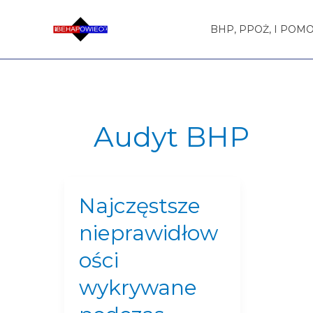
Przejdź
do
BHP, PPOŻ, I POM
treści
Audyt BHP
Najczęstsze
Najczęstsze
nieprawidłowości
nieprawidłow
wykrywane
podczas
ości
audytów
wykrywane
BHP
–