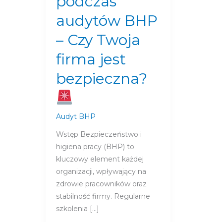
podczas
Czy
audytów BHP
Twoja
firma
– Czy Twoja
jest
firma jest
bezpieczna?
bezpieczna?
Audyt BHP
Wstęp Bezpieczeństwo i
higiena pracy (BHP) to
kluczowy element każdej
organizacji, wpływający na
zdrowie pracowników oraz
stabilność firmy. Regularne
szkolenia […]