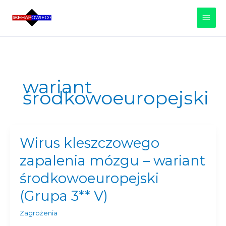
Przejdź
Głów
do
treści
Men
wariant
środkowoeuropejski
Wirus kleszczowego
Wirus
kleszczowego
zapalenia mózgu – wariant
zapalenia
mózgu
środkowoeuropejski
–
(Grupa 3** V)
wariant
środkowoeuropejski
Zagrożenia
(Grupa