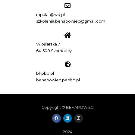
mpalat@wp.pl
szkolenia.behapowiec@gmail.com
Wioślarska 7
64-500 Szamotuły
bhpbp.pl
behapowiec.pebhp.pl
Copyright © BEHAPOWIEC
F
L
I
a
i
n
c
n
s
e
k
t
b
e
a
2024
o
d
g