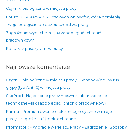
SAWO 2026
d
Czynniki biologiczne w miejscu pracy
l
Forum BHP 2025 – 10 kluczowych wniosków, które odmienią
a
Twoje podejście do bezpieczeństwa pracy
:
Zagrożenie wybuchem – jak zapobiegać i chronić
pracowników?
Kontakt z pasożytami w pracy
Najnowsze komentarze
Czynniki biologiczne w miejscu pracy - Behapowiec
-
Wirus
grypy (typ A, B, C) w miejscu pracy
SkoProd
-
Najechanie przez maszynę lub urządzenie
techniczne – jak zapobiegać i chronić pracowników?
Kamila
-
Promieniowanie elektromagnetyczne w miejscu
pracy – zagrożenia i środki ochronne
Informator :)
-
Wibracje w Miejscu Pracy – Zagrożenie i Sposoby