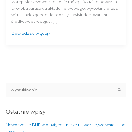
3**
Wstęp Kleszczowe zapalenie mózgu (KZM) to poważna
V)
choroba wirusowa układu nerwowego, wywołana przez
wirusa należącego do rodziny Flaviviridae. Wariant
środkowoeuropejski, […]
Dowiedz się więcej »
S
z
u
Ostatnie wpisy
k
a
Nowoczesne BHP w praktyce – nasze najważniejsze wnioski po
j