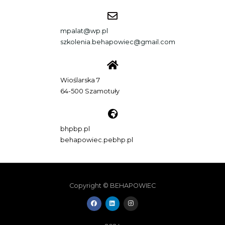
mpalat@wp.pl
szkolenia.behapowiec@gmail.com
Wioślarska 7
64-500 Szamotuły
bhpbp.pl
behapowiec.pebhp.pl
Copyright © BEHAPOWIEC
F
L
I
a
i
n
c
n
s
e
k
t
b
e
a