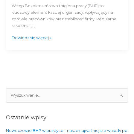
firma
Wstęp Bezpieczeństwo i higiena pracy (BHP) to
jest
kluczowy element każdej organizacji, wpływający na
bezpieczna?
zdrowie pracowników oraz stabilność firmy. Regularne
szkolenia […]
Dowiedz się więcej »
S
z
u
Ostatnie wpisy
k
a
Nowoczesne BHP w praktyce – nasze najważniejsze wnioski po
j