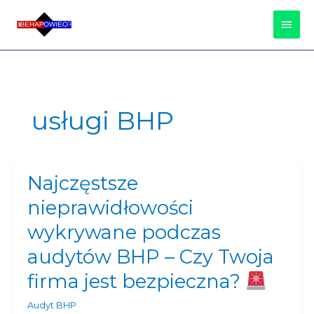
Przejdź
Głów
do
treści
Men
usługi BHP
Najczęstsze
Najczęstsze
nieprawidłowości
nieprawidłowości
wykrywane
podczas
wykrywane podczas
audytów
audytów BHP – Czy Twoja
BHP
–
firma jest bezpieczna?
Czy
Twoja
Audyt BHP