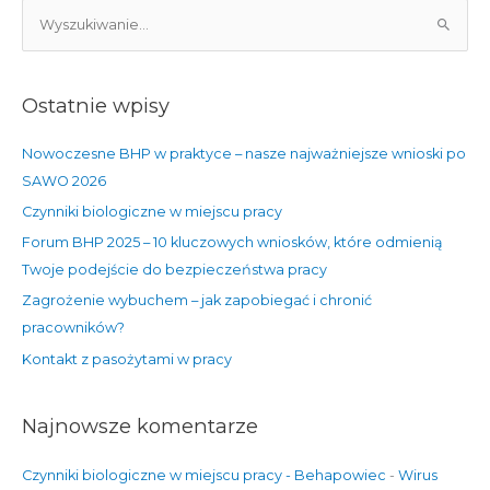
S
z
u
Ostatnie wpisy
k
a
Nowoczesne BHP w praktyce – nasze najważniejsze wnioski po
j
SAWO 2026
d
Czynniki biologiczne w miejscu pracy
l
Forum BHP 2025 – 10 kluczowych wniosków, które odmienią
a
Twoje podejście do bezpieczeństwa pracy
:
Zagrożenie wybuchem – jak zapobiegać i chronić
pracowników?
Kontakt z pasożytami w pracy
Najnowsze komentarze
Czynniki biologiczne w miejscu pracy - Behapowiec
-
Wirus