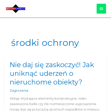
Przejdź
Głów
do
treści
Men
środki ochrony
Nie daj się zaskoczyć! Jak
Nie
daj
uniknąć uderzeń o
się
zaskoczyć!
nieruchome obiekty?
Jak
uniknąć
Zagrożenia
uderzeń
Wstęp Wystające elementy konstrukcyjne, nisko
o
zawieszone belki czy źle rozmieszczone wyposażenie
nieruchome
mogą stać się przyczyną groźnych wypadków w miejscu