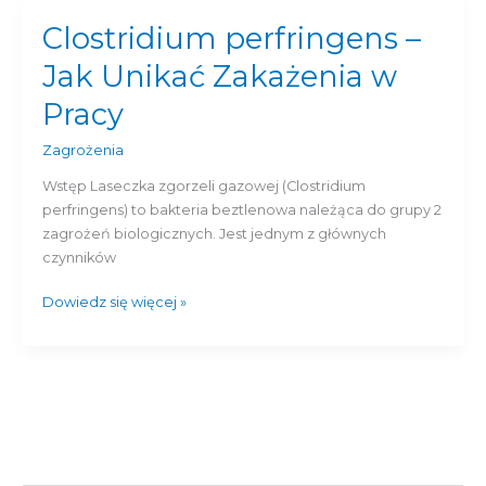
Clostridium perfringens –
Clostridium
perfringens
Jak Unikać Zakażenia w
–
Jak
Pracy
Unikać
Zakażenia
Zagrożenia
w
Wstęp Laseczka zgorzeli gazowej (Clostridium
Pracy
perfringens) to bakteria beztlenowa należąca do grupy 2
zagrożeń biologicznych. Jest jednym z głównych
czynników
Dowiedz się więcej »