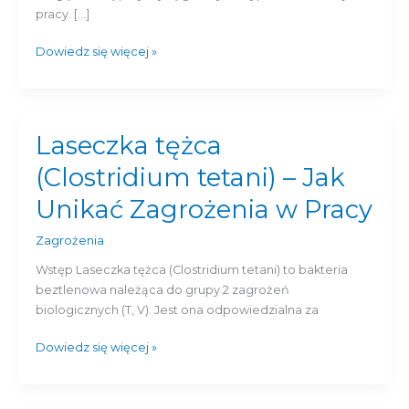
obiekty?
pracy. […]
Dowiedz się więcej »
Laseczka tężca
Laseczka
tężca
(Clostridium tetani) – Jak
(Clostridium
tetani)
Unikać Zagrożenia w Pracy
–
Jak
Zagrożenia
Unikać
Wstęp Laseczka tężca (Clostridium tetani) to bakteria
Zagrożenia
beztlenowa należąca do grupy 2 zagrożeń
w
biologicznych (T, V). Jest ona odpowiedzialna za
Pracy
Dowiedz się więcej »