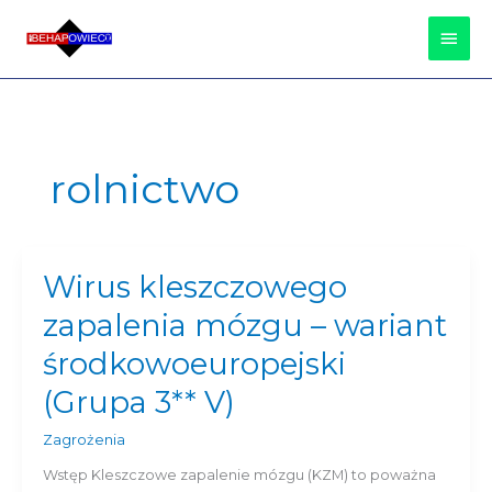
Przejdź
Głów
do
treści
Men
rolnictwo
Wirus kleszczowego
Wirus
kleszczowego
zapalenia mózgu – wariant
zapalenia
mózgu
środkowoeuropejski
–
(Grupa 3** V)
wariant
środkowoeuropejski
Zagrożenia
(Grupa
3**
Wstęp Kleszczowe zapalenie mózgu (KZM) to poważna