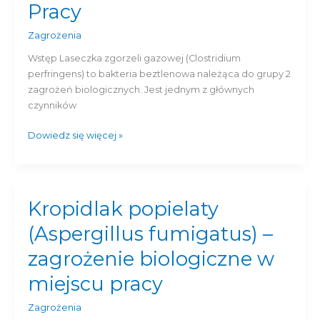
Jak
Pracy
Unikać
Zakażenia
Zagrożenia
w
Wstęp Laseczka zgorzeli gazowej (Clostridium
Pracy
perfringens) to bakteria beztlenowa należąca do grupy 2
zagrożeń biologicznych. Jest jednym z głównych
czynników
Dowiedz się więcej »
Kropidlak popielaty
Kropidlak
popielaty
(Aspergillus fumigatus) –
(Aspergillus
fumigatus)
zagrożenie biologiczne w
–
miejscu pracy
zagrożenie
biologiczne
Zagrożenia
w