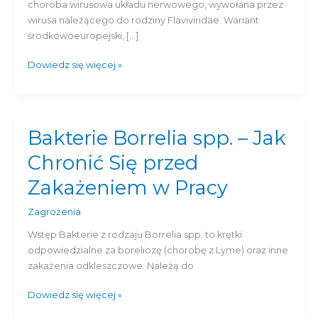
V)
choroba wirusowa układu nerwowego, wywołana przez
wirusa należącego do rodziny Flaviviridae. Wariant
środkowoeuropejski, […]
Dowiedz się więcej »
Bakterie Borrelia spp. – Jak
Bakterie
Borrelia
Chronić Się przed
spp.
–
Zakażeniem w Pracy
Jak
Chronić
Zagrożenia
Się
Wstęp Bakterie z rodzaju Borrelia spp. to krętki
przed
odpowiedzialne za boreliozę (chorobę z Lyme) oraz inne
Zakażeniem
zakażenia odkleszczowe. Należą do
w
Pracy
Dowiedz się więcej »