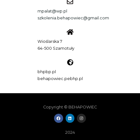
mpalat@wp.pl
szkolenia.behapowiec@gmail.com
Wioślarska 7
64-500 Szamotuły
bhpbp.pl
behapowiec.pebhp.pl
Copyright © BEHAPOWIEC
F
L
I
a
i
n
c
n
s
e
k
t
b
e
a
2024
o
d
g
o
i
r