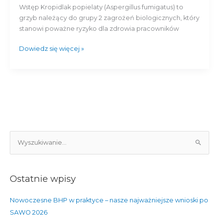
miejscu
Wstęp Kropidlak popielaty (Aspergillus fumigatus) to
pracy
grzyb należący do grupy 2 zagrożeń biologicznych, który
stanowi poważne ryzyko dla zdrowia pracowników
Dowiedz się więcej »
S
z
u
Ostatnie wpisy
k
a
Nowoczesne BHP w praktyce – nasze najważniejsze wnioski po
j
SAWO 2026
d