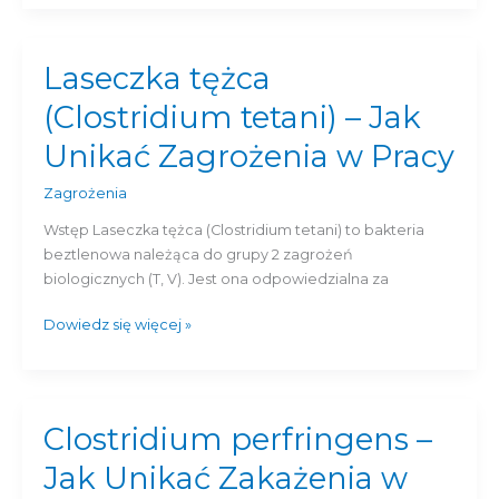
Laseczka tężca
Laseczka
tężca
(Clostridium tetani) – Jak
(Clostridium
tetani)
Unikać Zagrożenia w Pracy
–
Jak
Zagrożenia
Unikać
Wstęp Laseczka tężca (Clostridium tetani) to bakteria
Zagrożenia
beztlenowa należąca do grupy 2 zagrożeń
w
biologicznych (T, V). Jest ona odpowiedzialna za
Pracy
Dowiedz się więcej »
Clostridium perfringens –
Clostridium
perfringens
Jak Unikać Zakażenia w
–