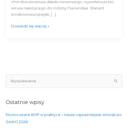
V)
choroba wirusowa układu nerwowego, wywołana przez
wirusa należącego do rodziny Flaviviridae. Wariant
środkowoeuropejski, […]
Dowiedz się więcej »
S
z
u
Ostatnie wpisy
k
a
Nowoczesne BHP w praktyce – nasze najważniejsze wnioski po
j
SAWO 2026
d