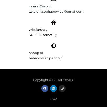
mpalat@wp.pl
szkolenia.behapowiec@gmail.com
Wioślarska 7
64-500 Szamotuły
bhpbp.pl
behapowiec.pebhp.pl
Copyright © BEHAPOWIEC
F
L
I
a
i
n
c
n
s
e
k
t
b
e
a
2024
o
d
g
o
i
r
k
n
a