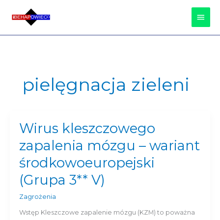
Przejdź
Głów
do
treści
Men
pielęgnacja zieleni
Wirus kleszczowego
Wirus
kleszczowego
zapalenia mózgu – wariant
zapalenia
mózgu
środkowoeuropejski
–
(Grupa 3** V)
wariant
środkowoeuropejski
Zagrożenia
(Grupa
3**
Wstęp Kleszczowe zapalenie mózgu (KZM) to poważna