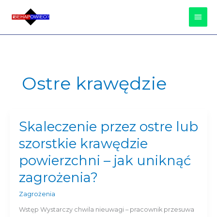
Przejdź
Głów
do
treści
Men
Ostre krawędzie
Skaleczenie przez ostre lub
Skaleczenie
przez
szorstkie krawędzie
ostre
lub
powierzchni – jak uniknąć
szorstkie
zagrożenia?
krawędzie
powierzchni
Zagrożenia
–
jak
Wstęp Wystarczy chwila nieuwagi – pracownik przesuwa