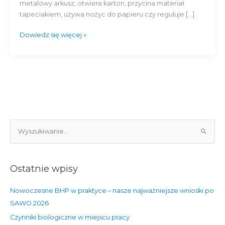
uniknąć
metalowy arkusz, otwiera karton, przycina materiał
zagrożenia?
tapeciakiem, używa nożyc do papieru czy reguluje […]
Dowiedz się więcej »
S
z
u
Ostatnie wpisy
k
a
Nowoczesne BHP w praktyce – nasze najważniejsze wnioski po
j
SAWO 2026
d
Czynniki biologiczne w miejscu pracy
l