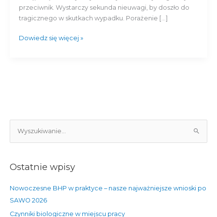
jak
przeciwnik. Wystarczy sekunda nieuwagi, by doszło do
zapobiegać?
tragicznego w skutkach wypadku. Porażenie […]
Dowiedz się więcej »
S
z
u
Ostatnie wpisy
k
a
Nowoczesne BHP w praktyce – nasze najważniejsze wnioski po
j
SAWO 2026
d
Czynniki biologiczne w miejscu pracy