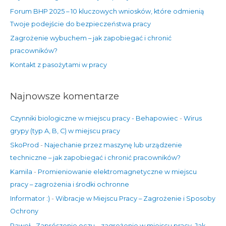
l
Forum BHP 2025 – 10 kluczowych wniosków, które odmienią
a
Twoje podejście do bezpieczeństwa pracy
:
Zagrożenie wybuchem – jak zapobiegać i chronić
pracowników?
Kontakt z pasożytami w pracy
Najnowsze komentarze
Czynniki biologiczne w miejscu pracy - Behapowiec
-
Wirus
grypy (typ A, B, C) w miejscu pracy
SkoProd
-
Najechanie przez maszynę lub urządzenie
techniczne – jak zapobiegać i chronić pracowników?
Kamila
-
Promieniowanie elektromagnetyczne w miejscu
pracy – zagrożenia i środki ochronne
Informator :)
-
Wibracje w Miejscu Pracy – Zagrożenie i Sposoby
Ochrony
Paweł
-
Zaprószenie oczu – zagrożenie w miejscu pracy. Jak