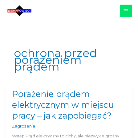
Przejdź
Głów
do
treści
Men
ochrona przed
porażeniem
prądem
Porażenie prądem
Porażenie
prądem
elektrycznym w miejscu
elektrycznym
w
pracy – jak zapobiegać?
miejscu
pracy
Zagrożenia
–
Wstęp Prąd elektryczny to cichy, ale niezwykle groźny