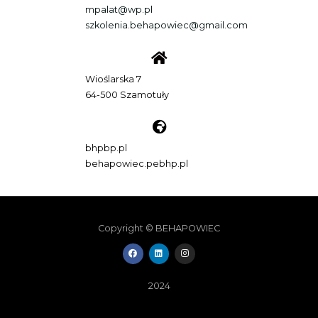
mpalat@wp.pl
szkolenia.behapowiec@gmail.com
Wioślarska 7
64-500 Szamotuły
bhpbp.pl
behapowiec.pebhp.pl
Copyright © BEHAPOWIEC
F
L
I
a
i
n
c
n
s
e
k
t
b
e
a
2024
o
d
g
o
i
r
k
n
a
m