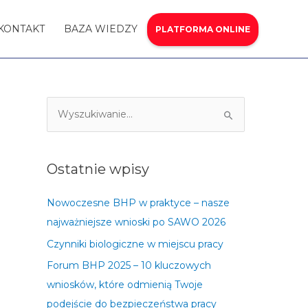
KONTAKT
BAZA WIEDZY
PLATFORMA ONLINE
S
z
u
Ostatnie wpisy
k
a
Nowoczesne BHP w praktyce – nasze
j
najważniejsze wnioski po SAWO 2026
d
Czynniki biologiczne w miejscu pracy
l
Forum BHP 2025 – 10 kluczowych
a
wniosków, które odmienią Twoje
:
podejście do bezpieczeństwa pracy