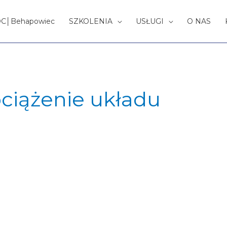
OC│Behapowiec
SZKOLENIA
USŁUGI
O NAS
ciążenie układu