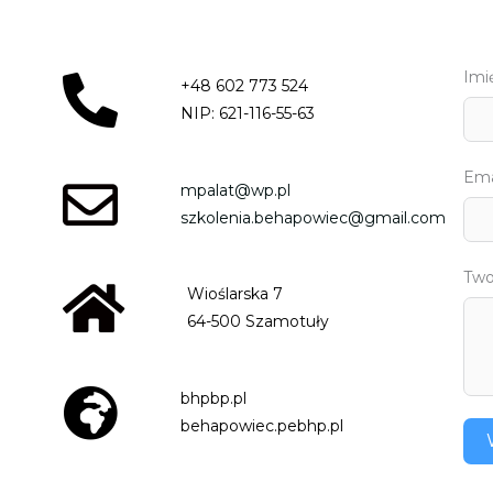
Imi
+48 602 773 524
NIP: 621-116-55-63
Ema
mpalat@wp.pl
szkolenia.behapowiec@gmail.com
Two
Wioślarska 7
64-500 Szamotuły
bhpbp.pl
behapowiec.pebhp.pl