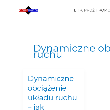
Przejdź
do
BHP, PPOŻ, I POM
treści
Dynamiczne ob
ruchu
Dynamiczne
Dynamiczne
obciążenie
obciążenie
układu
ruchu
układu ruchu
–
– jak
jak