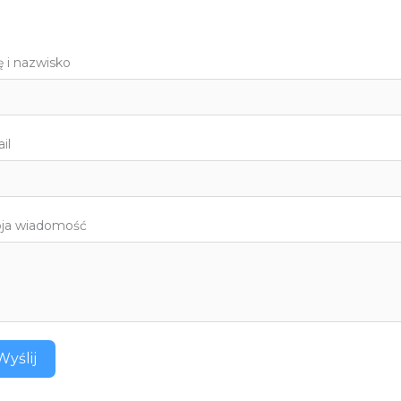
ę i nazwisko
il
ja wiadomość
Wyślij