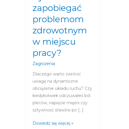
zapobiegać
zapobiegać
problemom
problemom
zdrowotnym
w
zdrowotnym
miejscu
w miejscu
pracy?
pracy?
Zagrożenia
Dlaczego warto zwrócić
uwagę na dynamiczne
obciążenie układu ruchu? Czy
kiedykolwiek odczuwałeś ból
pleców, napięcie mięśni czy
sztywność stawów po […]
Dowiedz się więcej »