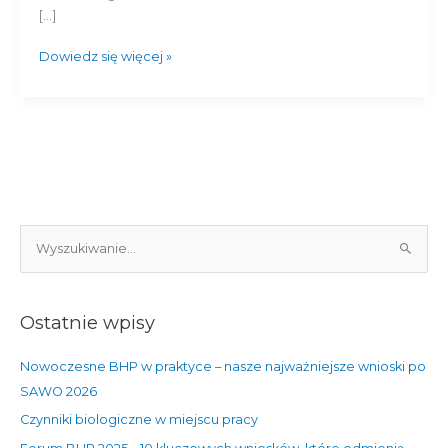
zagrożenie?
[…]
Dowiedz się więcej »
S
z
u
Ostatnie wpisy
k
a
Nowoczesne BHP w praktyce – nasze najważniejsze wnioski po
j
SAWO 2026
d
Czynniki biologiczne w miejscu pracy
l