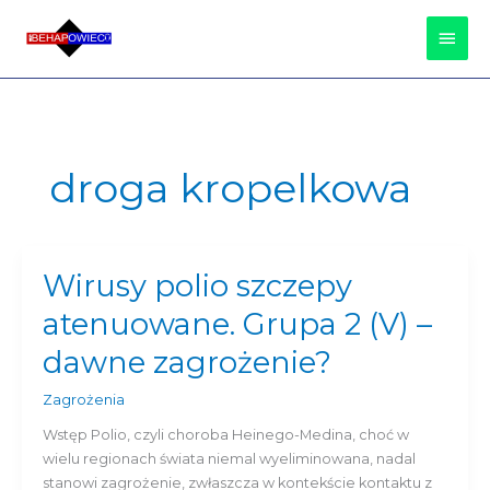
Przejdź
Głów
do
treści
Men
droga kropelkowa
Wirusy polio szczepy
Wirusy
polio
atenuowane. Grupa 2 (V) –
szczepy
atenuowane.
dawne zagrożenie?
Grupa
2
Zagrożenia
(V)
Wstęp Polio, czyli choroba Heinego-Medina, choć w
–
wielu regionach świata niemal wyeliminowana, nadal
dawne
stanowi zagrożenie, zwłaszcza w kontekście kontaktu z