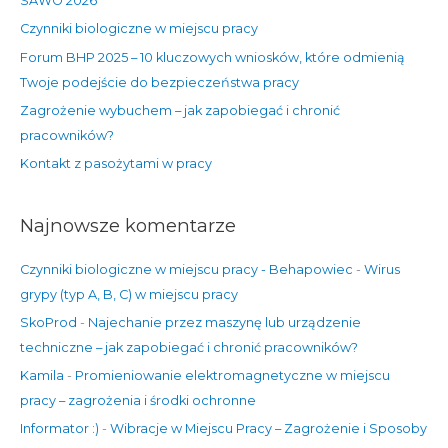
SAWO 2026
d
Czynniki biologiczne w miejscu pracy
l
Forum BHP 2025 – 10 kluczowych wniosków, które odmienią
a
Twoje podejście do bezpieczeństwa pracy
:
Zagrożenie wybuchem – jak zapobiegać i chronić
pracowników?
Kontakt z pasożytami w pracy
Najnowsze komentarze
Czynniki biologiczne w miejscu pracy - Behapowiec
-
Wirus
grypy (typ A, B, C) w miejscu pracy
SkoProd
-
Najechanie przez maszynę lub urządzenie
techniczne – jak zapobiegać i chronić pracowników?
Kamila
-
Promieniowanie elektromagnetyczne w miejscu
pracy – zagrożenia i środki ochronne
Informator :)
-
Wibracje w Miejscu Pracy – Zagrożenie i Sposoby