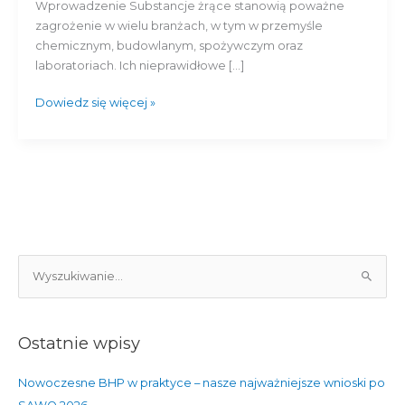
jak
Wprowadzenie Substancje żrące stanowią poważne
ich
zagrożenie w wielu branżach, w tym w przemyśle
unikać?
chemicznym, budowlanym, spożywczym oraz
laboratoriach. Ich nieprawidłowe […]
Dowiedz się więcej »
S
z
u
Ostatnie wpisy
k
a
Nowoczesne BHP w praktyce – nasze najważniejsze wnioski po
j