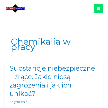
Przejdź
Głów
do
treści
Men
Chemikalia w
pracy
Substancje niebezpieczne
Substancje
niebezpieczne
– żrące. Jakie niosą
–
żrące.
zagrożenia i jak ich
Jakie
unikać?
niosą
zagrożenia
Zagrożenia
i