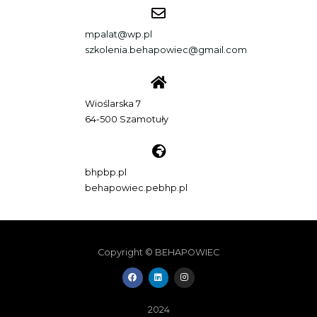
mpalat@wp.pl
szkolenia.behapowiec@gmail.com
Wioślarska 7
64-500 Szamotuły
bhpbp.pl
behapowiec.pebhp.pl
Copyright © BEHAPOWIEC
F
L
I
a
i
n
c
n
s
e
k
t
b
e
a
2024
o
d
g