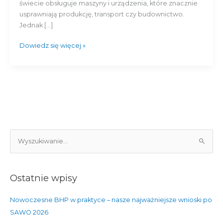
świecie obsługuje maszyny i urządzenia, które znacznie
usprawniają produkcję, transport czy budownictwo.
Jednak […]
Dowiedz się więcej »
S
z
u
Ostatnie wpisy
k
a
Nowoczesne BHP w praktyce – nasze najważniejsze wnioski po
j
SAWO 2026
d