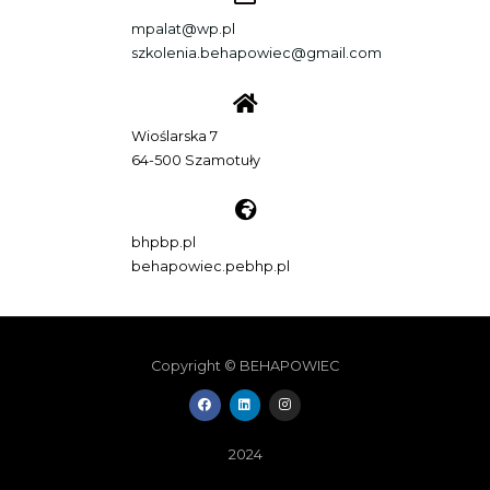
mpalat@wp.pl
szkolenia.behapowiec@gmail.com
Wioślarska 7
64-500 Szamotuły
bhpbp.pl
behapowiec.pebhp.pl
Copyright © BEHAPOWIEC
F
L
I
a
i
n
c
n
s
e
k
t
b
e
a
2024
o
d
g
o
i
r
k
n
a