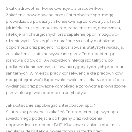
Skutki zdrowotne i konsekwencje dla pracowników
Zakażenia powodowane przez Enterobacter spp. mogą
prowadzić do poważnych konsekwencji zdrowotnych, takich
jak infekcje układu moczowego, zapalenie płuc, posocznica,
infekcje ran chirurgicznych oraz zapalenie opon mózgowo-
rdzeniowych. Szczególnie narażone są osoby o obniżonej
odporności oraz pacjenci hospitalizowani. Statystyki wskazują,
że zakażenia szpitalne wywołane przez Enterobacter spp.
stanowią od 5% do 10% wszystkich infekcji szpitalnych, co
podkreśla konieczność stosowania rygorystycznych procedur
sanitarnych. W miejscu pracy konsekwencje dla pracowników
mogą obejmować długotrwałe zwolnienia lekarskie, obniżoną
wydajność oraz poważne komplikacje zdrowotne prowadzone
przez infekcje wielooporne na antybiotyki.
Jak skutecznie zapobiegać Enterobacter spp.?
Skuteczna prewencja zakażeń Enterobacter spp. wymaga
świadomego podejścia do higieny oraz wdrożenia
odpowiednich procedur BHP. Kluczowe działania obejmują
regularną dezynfekcję powierzchni i narzędzi pracy,