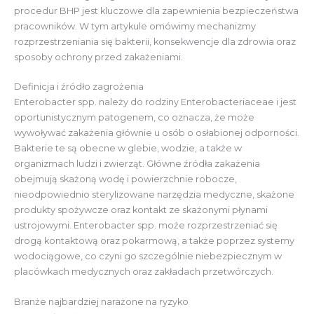
procedur BHP jest kluczowe dla zapewnienia bezpieczeństwa
pracowników. W tym artykule omówimy mechanizmy
rozprzestrzeniania się bakterii, konsekwencje dla zdrowia oraz
sposoby ochrony przed zakażeniami.
Definicja i źródło zagrożenia
Enterobacter spp. należy do rodziny Enterobacteriaceae i jest
oportunistycznym patogenem, co oznacza, że może
wywoływać zakażenia głównie u osób o osłabionej odporności.
Bakterie te są obecne w glebie, wodzie, a także w
organizmach ludzi i zwierząt. Główne źródła zakażenia
obejmują skażoną wodę i powierzchnie robocze,
nieodpowiednio sterylizowane narzędzia medyczne, skażone
produkty spożywcze oraz kontakt ze skażonymi płynami
ustrojowymi. Enterobacter spp. może rozprzestrzeniać się
drogą kontaktową oraz pokarmową, a także poprzez systemy
wodociągowe, co czyni go szczególnie niebezpiecznym w
placówkach medycznych oraz zakładach przetwórczych.
Branże najbardziej narażone na ryzyko